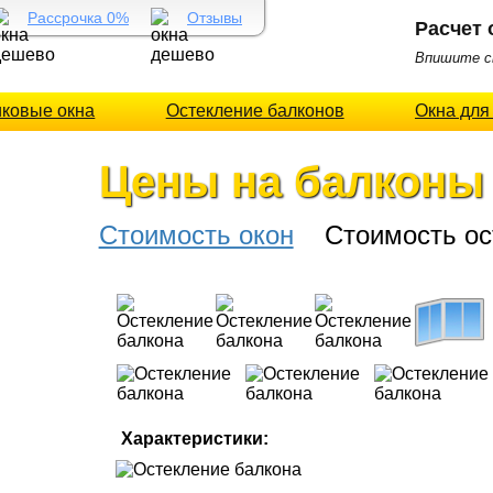
Рассрочка 0%
Отзывы
Расчет 
Впишите св
иковые окна
Остекление балконов
Окна для
Цены на балконы
Стоимость окон
Стоимость ост
Характеристики: