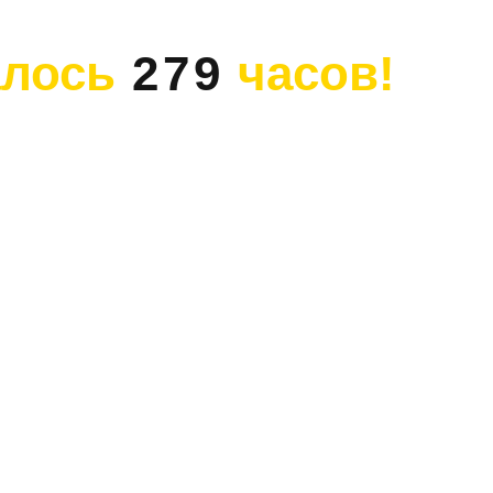
алось
279
часов!