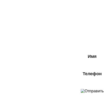
Имя
Телефон
Оставляя свои контактные данн
подтверждаете свое совершенн
соглашаетесь на обработку персона
в соответствии с
Правовой инфо