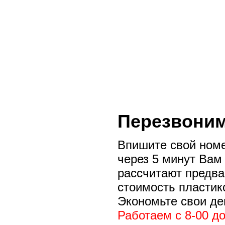
Перезвоним
Впишите свой ном
через 5 минут Вам
рассчитают предв
стоимость пластик
Экономьте свои де
ые, Вы
Работаем с 8-00 до
олетие,
льных данных
рмацией