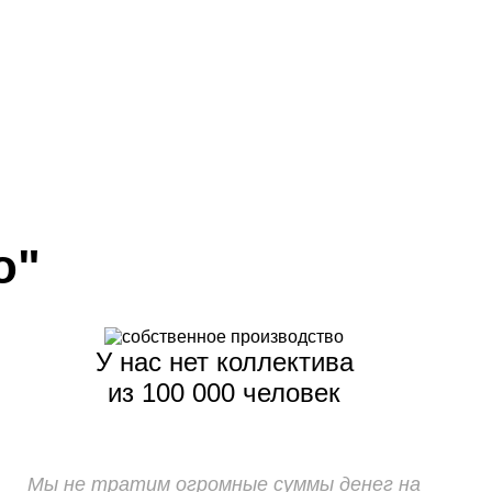
о"
У нас нет коллектива
из
100 000
человек
Мы не тратим огромные суммы денег на