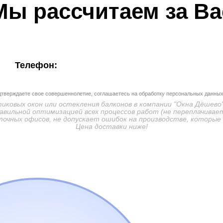
Мы рассчитаем за Ва
Телефон:
дтверждаете свое совершеннолетие, соглашаетесь на обработку персональных данных
ковых окон или остекления балконов в компании "Окна Дёшево"
авильной оптимизацией всех процессов работ (не переплачивает
очных офисов, не допускает ошибок на производстве, которые
Цена доставки ниже!