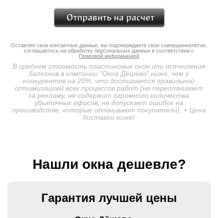
Оставляя свои контактные данные, вы подтверждаете свое совершеннолетие,
соглашаетесь на обработку персональных данных в соответствии с
Правовой информацией
В среднем стоимость пластиковых окон или остекления
балконов в компании "Окна Дёшево" ниже, чем у
конкурентов на 20%, что достигается правильной
оптимизацией всех процессов работ (не переплачивает
за рекламу, не содержит огромного количества
убыточных офисов, не допускает ошибок на
производстве, которые оплачивают покупатели). + Цена
доставки ниже!
Нашли окна дешевле?
Гарантия лучшей цены